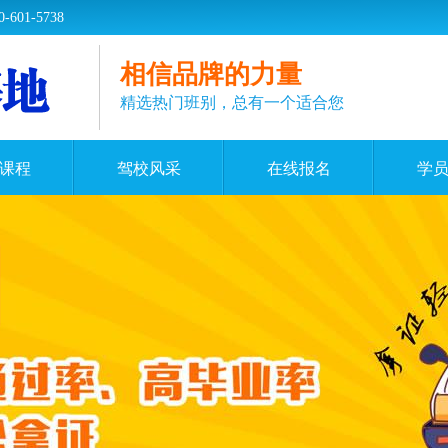
1-5738
相信品牌的力量
精选热门班别，总有一个适合您
课程
驾校风采
在线报名
学